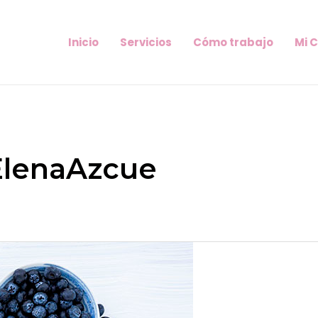
Inicio
Servicios
Cómo trabajo
Mi 
ElenaAzcue